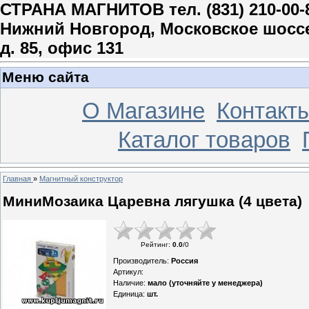
СТРАНА МАГНИТОВ тел. (831) 210-00-
Нижний Новгород, Московское шосс
д. 85, офис 131
Меню сайта
О Магазине
Контакт
Каталог товаров
Главная
»
Магнитный конструктор
МиниМозаика Царевна лягушка (4 цвета)
Рейтинг
:
0.0
/
0
Производитель
:
Россия
Артикул
:
Наличие
:
мало (уточняйте у менеджера)
Единица
:
шт.