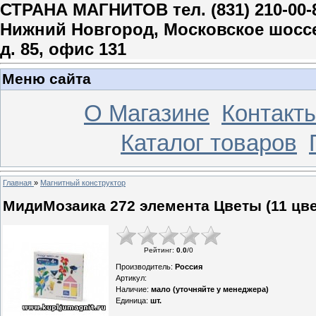
СТРАНА МАГНИТОВ тел. (831) 210-00-
Нижний Новгород, Московское шосс
д. 85, офис 131
Меню сайта
О Магазине
Контакт
Каталог товаров
Главная
»
Магнитный конструктор
МидиМозаика 272 элемента Цветы (11 цве
Рейтинг
:
0.0
/
0
Производитель
:
Россия
Артикул
:
Наличие
:
мало (уточняйте у менеджера)
Единица
:
шт.