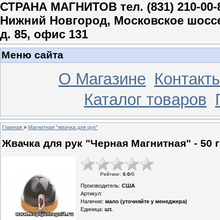
СТРАНА МАГНИТОВ тел. (831) 210-00-
Нижний Новгород, Московское шосс
д. 85, офис 131
Меню сайта
О Магазине
Контакт
Каталог товаров
Главная
»
Магнитная "жвачка для рук"
Жвачка для рук "Черная Магнитная" - 50 г
Рейтинг
:
0.0
/
0
Производитель
:
США
Артикул
:
Наличие
:
мало (уточняйте у менеджера)
Единица
:
шт.