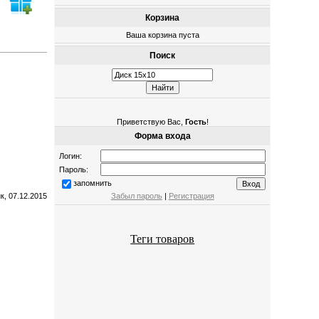
Корзина
Ваша корзина пуста
Поиск
Приветствую Вас
,
Гость
!
Форма входа
Логин:
Пароль:
запомнить
Забыл пароль
|
Регистрация
к, 07.12.2015
Теги товаров