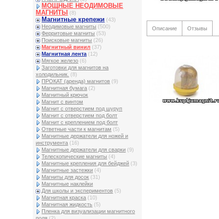
МОЩНЫЕ НЕОДИМОВЫЕ
МАГНИТЫ
(8)
Магнитные крепежи
(43)
Неодимовые магниты
(500)
Описание
Отзывы
Ферритовые магниты
(53)
Поисковые магниты
(26)
Магнитный винил
(37)
Магнитная лента
(12)
Мягкое железо
(6)
Заготовки для магнитов на
холодильник.
(8)
ПРОКАТ (аренда) магнитов
(9)
Магнитная бумага
(2)
Магнитный крючок
Магнит с винтом
Магнит с отверстием под шуруп
Магнит с отверстием под болт
Магнит с креплением под болт
Ответные части к магнитам
(5)
Магнитные держатели для ножей и
инструмента
(16)
Магнитные держатели для сварки
(9)
Телескопические магниты
(4)
Магнитные крепления для бейджей
(3)
Магнитные застежки
(4)
Магниты для досок
(31)
Магнитные наклейки
Для школы и экспериментов
(5)
Магнитная краска
(10)
Магнитная жидкость
(5)
Пленка для визуализации магнитного
поля
(2)