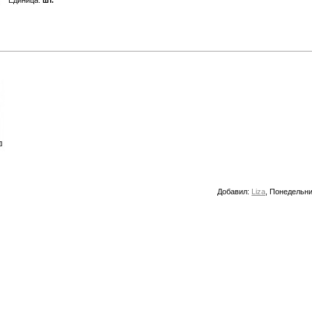
Единица
:
шт.
Добавил
:
Liza
, Понедельни