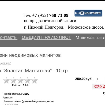
тел. +7 (952)
768-73-09
по предварительной записи
Вн
В
г. Нижний Новгород, Московское шосс
онтакты
ОБЩИЙ ПРАЙС-ЛИСТ
Минимальная с
зин неодимовых магнитов
 для рук"
 "Золотая Магнитная" - 10 гр.
250.00руб.
Рейтинг
:
0.0
/
0
ХОЧУ 
К
Производитель
:
США
Артикул
:
Наличие
:
мало (уточняйте у менеджера)