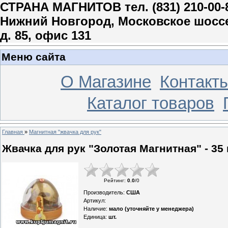
СТРАНА МАГНИТОВ тел. (831) 210-00-
Нижний Новгород, Московское шосс
д. 85, офис 131
Меню сайта
О Магазине
Контакт
Каталог товаров
Главная
»
Магнитная "жвачка для рук"
Жвачка для рук "Золотая Магнитная" - 35 
Рейтинг
:
0.0
/
0
Производитель
:
США
Артикул
:
Наличие
:
мало (уточняйте у менеджера)
Единица
:
шт.