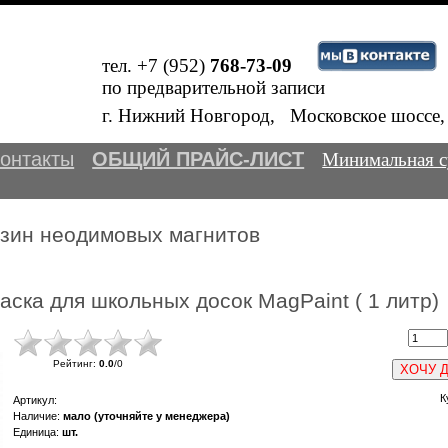
тел. +7 (952)
768-73-09
по предварительной записи
Внимание!
В
г. Нижний Новгород, Московское шосс
онтакты
ОБЩИЙ ПРАЙС-ЛИСТ
Минимальная с
азин неодимовых магнитов
аска для школьных досок MagPaint ( 1 литр)
Рейтинг
:
0.0
/
0
ХОЧУ 
К
Артикул
:
Наличие
:
мало (уточняйте у менеджера)
Единица
:
шт.