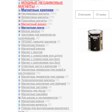
МОЩНЫЕ НЕОДИМОВЫЕ
МАГНИТЫ
(8)
Магнитные крепежи
(43)
Неодимовые магниты
(500)
Описание
Отзывы
Ферритовые магниты
(53)
Поисковые магниты
(26)
Магнитный винил
(37)
Магнитная лента
(12)
Мягкое железо
(6)
Заготовки для магнитов на
холодильник.
(8)
ПРОКАТ (аренда) магнитов
(9)
Магнитная бумага
(2)
Магнитный крючок
Магнит с винтом
Магнит с отверстием под шуруп
Магнит с отверстием под болт
Магнит с креплением под болт
Ответные части к магнитам
(5)
Магнитные держатели для ножей и
инструмента
(16)
Магнитные держатели для сварки
(9)
Телескопические магниты
(4)
Магнитные крепления для бейджей
(3)
Магнитные застежки
(4)
Магниты для досок
(31)
Магнитные наклейки
Для школы и экспериментов
(5)
Магнитная краска
(10)
Магнитная жидкость
(5)
Пленка для визуализации магнитного
поля
(2)