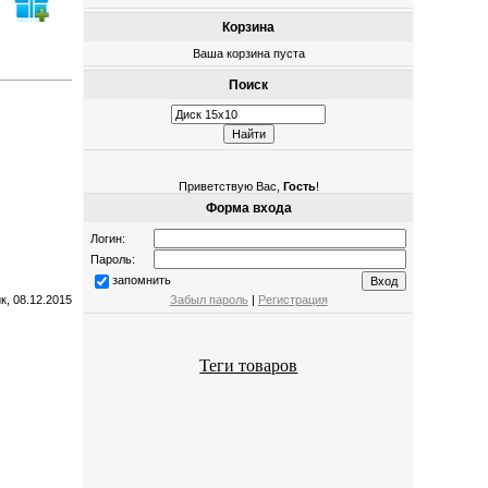
Корзина
Ваша корзина пуста
Поиск
Приветствую Вас
,
Гость
!
Форма входа
Логин:
Пароль:
запомнить
Забыл пароль
|
Регистрация
к, 08.12.2015
Теги товаров