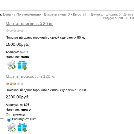
а:
Цена
·
↑ По умолчанию
·
Диаметр внеш. D
·
Высота H
·
Длина L
·
Ширина B
·
Диамет
Радиус внеш. R
·
Ра
Магнит поисковый 80 кг.
Поисковый односторонний с силой сцепления 80 кг.
1500.00руб.
Артикул:
m-109
Наличие:
мало
Магнит поисковый 120 кг.
Поисковый односторонний с силой сцепления 120 кг.
2200.00руб.
Артикул:
m-607
Наличие:
много
Опт, розница:
Розница от 1шт.