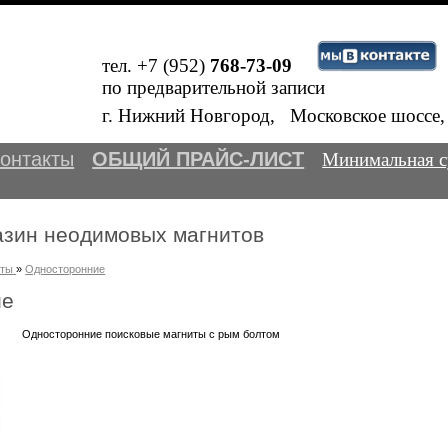
тел. +7 (952)
768-73-09
по предварительной записи
Вним
В
г. Нижний Новгород, Московское шосс
онтакты
ОБЩИЙ ПРАЙС-ЛИСТ
Минимальная с
азин неодимовых магнитов
иты
»
Односторонние
ие
Односторонние поисковые магниты с рым болтом