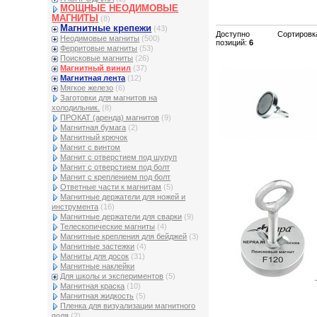
МОЩНЫЕ НЕОДИМОВЫЕ
МАГНИТЫ
(8)
Магнитные крепежи
(43)
Доступно
Сортировк
Неодимовые магниты
(500)
позиций
:
6
Ферритовые магниты
(53)
Поисковые магниты
(26)
Магнитный винил
(37)
Магнитная лента
(12)
Мягкое железо
(6)
Заготовки для магнитов на
холодильник.
(8)
ПРОКАТ (аренда) магнитов
(9)
Магнитная бумага
(2)
Магнитный крючок
Магнит с винтом
Магнит с отверстием под шуруп
Магнит с отверстием под болт
Магнит с креплением под болт
Ответные части к магнитам
(5)
Магнитные держатели для ножей и
инструмента
(16)
Магнитные держатели для сварки
(9)
Телескопические магниты
(4)
Магнитные крепления для бейджей
(3)
Магнитные застежки
(4)
Магниты для досок
(31)
Магнитные наклейки
Для школы и экспериментов
(5)
Магнитная краска
(10)
Магнитная жидкость
(5)
Пленка для визуализации магнитного
поля
(2)