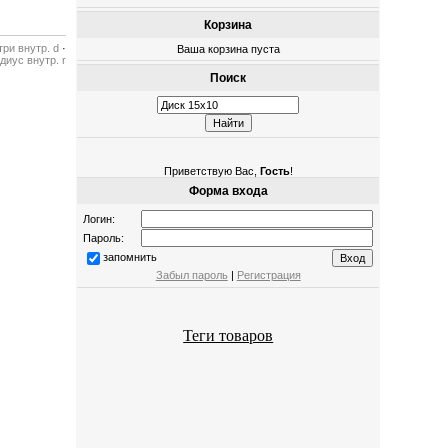
Корзина
ри внутр. d
·
Ваша корзина пуста
диус внутр. r
Поиск
Приветствую Вас
,
Гость
!
Форма входа
Логин:
Пароль:
запомнить
Забыл пароль
|
Регистрация
Теги товаров