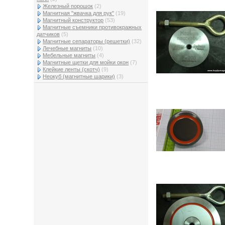
Железный порошок
(2)
Магнитная "жвачка для рук"
(19)
Магнитный конструктор
(53)
Магнитные съемники противокражных
датчиков
(5)
Магнитные сепараторы (решетки)
(32)
Лечебные магниты
(10)
Мебельные магниты
(4)
Магнитные щетки для мойки окон
(7)
Клейкие ленты (скотч)
(9)
Неокуб (магнитные шарики)
(3)