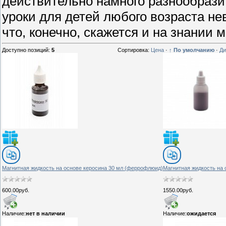
действительно намного разнообрази
уроки для детей любого возраста н
что, конечно, скажется и на знании 
Доступно позиций
:
5
Сортировка:
Цена
·
↑ По умолчанию
·
Ди
Магнитная жидкость на основе керосина 30 мл (феррофлюид)
Магнитная жидкость на
600.00руб.
1550.00руб.
Наличие:
нет в наличии
Наличие:
ожидается