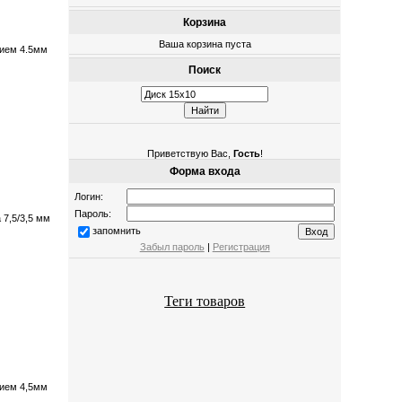
Корзина
Ваша корзина пуста
тием 4.5мм
Поиск
Приветствую Вас
,
Гость
!
Форма входа
Логин:
Пароль:
7,5/3,5 мм
запомнить
Забыл пароль
|
Регистрация
Теги товаров
тием 4,5мм