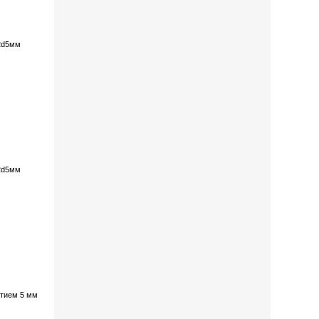
2d5мм
2d5мм
стием 5 мм