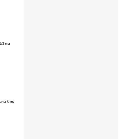
6/3 мм
тием 5 мм