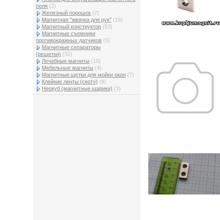
поля
(2)
Железный порошок
(2)
Магнитная "жвачка для рук"
(19)
Магнитный конструктор
(53)
Магнитные съемники
противокражных датчиков
(5)
Магнитные сепараторы
(решетки)
(32)
Лечебные магниты
(10)
Мебельные магниты
(4)
Магнитные щетки для мойки окон
(7)
Клейкие ленты (скотч)
(9)
Неокуб (магнитные шарики)
(3)