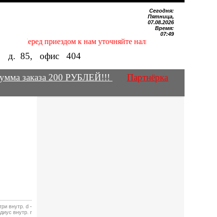
Сегодня:
Пятница,
07.08.2026
Время:
07:49
 Перед приездом к нам уточняйте наличие нужных Вам магнитов
е, д.
85
, офис
404
умма заказа 200 РУБЛЕЙ!!!
Партнёрка
ри внутр. d
·
диус внутр. r