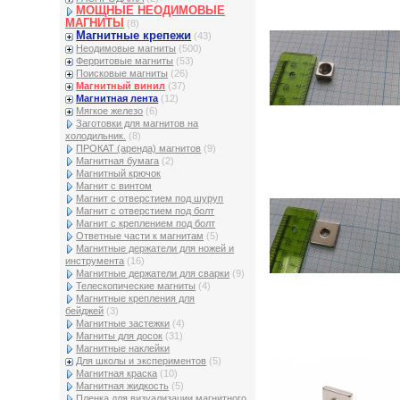
МОЩНЫЕ НЕОДИМОВЫЕ
МАГНИТЫ
(8)
Магнитные крепежи
(43)
Неодимовые магниты
(500)
Ферритовые магниты
(53)
Поисковые магниты
(26)
Магнитный винил
(37)
Магнитная лента
(12)
Мягкое железо
(6)
Заготовки для магнитов на
холодильник.
(8)
ПРОКАТ (аренда) магнитов
(9)
Магнитная бумага
(2)
Магнитный крючок
Магнит с винтом
Магнит с отверстием под шуруп
Магнит с отверстием под болт
Магнит с креплением под болт
Ответные части к магнитам
(5)
Магнитные держатели для ножей и
инструмента
(16)
Магнитные держатели для сварки
(9)
Телескопические магниты
(4)
Магнитные крепления для
бейджей
(3)
Магнитные застежки
(4)
Магниты для досок
(31)
Магнитные наклейки
Для школы и экспериментов
(5)
Магнитная краска
(10)
Магнитная жидкость
(5)
Пленка для визуализации магнитного