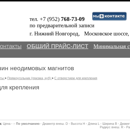
тел. +7 (952)
768-73-09
по предварительной записи
Внимание!
В
г. Нижний Новгород, Московское шосс
онтакты
ОБЩИЙ ПРАЙС-ЛИСТ
Минимальная с
зин неодимовых магнитов
иты
»
Прямоугольник (призма, куб)
»
С отверстием для крепления
для крепления
а:
Цена
·
↑ По умолчанию
·
Диаметр внеш. D
·
Высота H
·
Длина L
·
Ширина B
·
Диамет
Радиус внеш. R
·
Ра