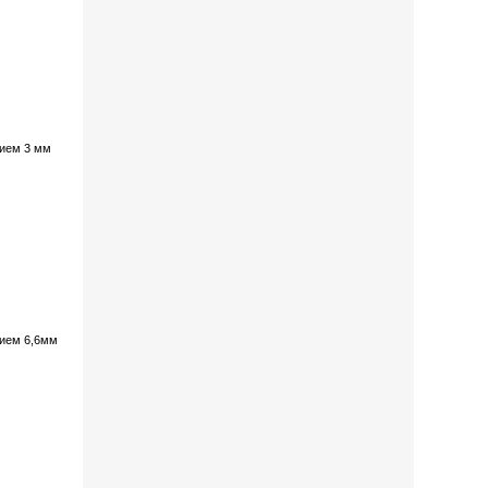
тием 3 мм
тием 6,6мм