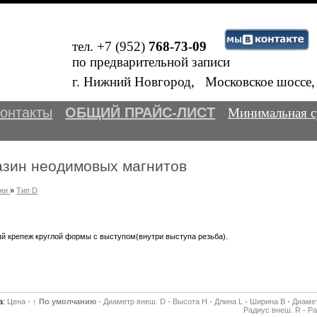
тел. +7 (952)
768-73-09
по предварительной записи
Внимание! Пере
В
г. Нижний Новгород, Московское шосс
онтакты
ОБЩИЙ ПРАЙС-ЛИСТ
Минимальная с
азин неодимовых магнитов
жи
»
Тип D
й крепеж круглой формы с выступом(внутри выступа резьба).
а:
Цена
·
↑ По умолчанию
·
Диаметр внеш. D
·
Высота H
·
Длина L
·
Ширина B
·
Диамет
Радиус внеш. R
·
Ра