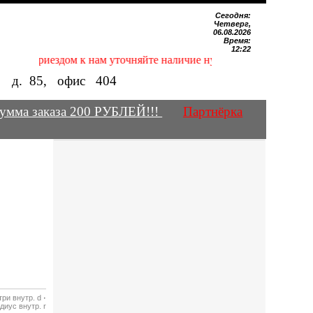
Сегодня:
Четверг,
06.08.2026
Время:
12:22
д приездом к нам уточняйте наличие нужных Вам магнитов по т
е, д.
85
, офис
404
умма заказа 200 РУБЛЕЙ!!!
Партнёрка
ри внутр. d
·
диус внутр. r