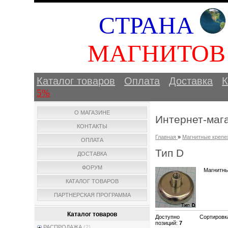
СТРАНА
МАГНИТО
Каталог товаров
Оплата
Доставка
К
5%
О МАГАЗИНЕ
Интернет-маг
КОНТАКТЫ
Главная
»
Магнитные крепе
ОПЛАТА
Тип D
ДОСТАВКА
ФОРУМ
Магнитны
КАТАЛОГ ТОВАРОВ
ПАРТНЕРСКАЯ ПРОГРАММА
Каталог товаров
Доступно
Сортировк
позиций
:
7
РАСПРОДАЖА
(2)