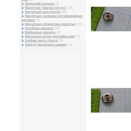
Железный порошок
(2)
Магнитная "жвачка для рук"
(19)
Магнитный конструктор
(53)
Магнитные съемники противокражных
датчиков
(5)
Магнитные сепараторы (решетки)
(32)
Лечебные магниты
(10)
Мебельные магниты
(4)
Магнитные щетки для мойки окон
(7)
Клейкие ленты (скотч)
(9)
Неокуб (магнитные шарики)
(3)