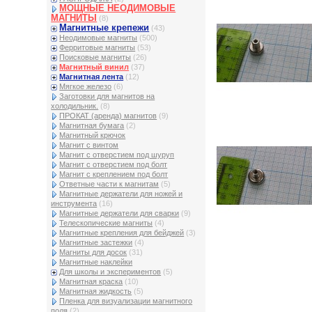
МОЩНЫЕ НЕОДИМОВЫЕ
МАГНИТЫ
(8)
Магнитные крепежи
(43)
Неодимовые магниты
(500)
Ферритовые магниты
(53)
Поисковые магниты
(26)
Магнитный винил
(37)
Магнитная лента
(12)
Мягкое железо
(6)
Заготовки для магнитов на
холодильник.
(8)
ПРОКАТ (аренда) магнитов
(9)
Магнитная бумага
(2)
Магнитный крючок
Магнит с винтом
Магнит с отверстием под шуруп
Магнит с отверстием под болт
Магнит с креплением под болт
Ответные части к магнитам
(5)
Магнитные держатели для ножей и
инструмента
(16)
Магнитные держатели для сварки
(9)
Телескопические магниты
(4)
Магнитные крепления для бейджей
(3)
Магнитные застежки
(4)
Магниты для досок
(31)
Магнитные наклейки
Для школы и экспериментов
(5)
Магнитная краска
(10)
Магнитная жидкость
(5)
Пленка для визуализации магнитного
поля
(2)