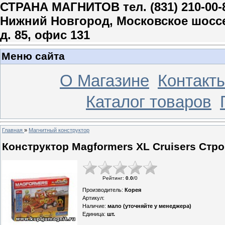
СТРАНА МАГНИТОВ тел. (831) 210-00-
Нижний Новгород, Московское шосс
д. 85, офис 131
Меню сайта
О Магазине
Контакт
Каталог товаров
Главная
»
Магнитный конструктор
Конструктор Magformers XL Cruisers Стр
Рейтинг
:
0.0
/
0
Производитель
:
Корея
Артикул
:
Наличие
:
мало (уточняйте у менеджера)
Единица
:
шт.