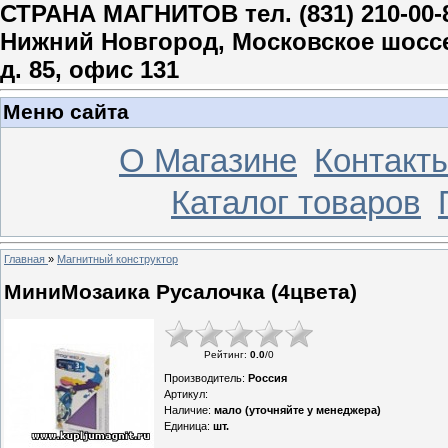
СТРАНА МАГНИТОВ тел. (831) 210-00-
Нижний Новгород, Московское шосс
д. 85, офис 131
Меню сайта
О Магазине
Контакт
Каталог товаров
Главная
»
Магнитный конструктор
МиниМозаика Русалочка (4цвета)
Рейтинг
:
0.0
/
0
Производитель
:
Россия
Артикул
:
Наличие
:
мало (уточняйте у менеджера)
Единица
:
шт.