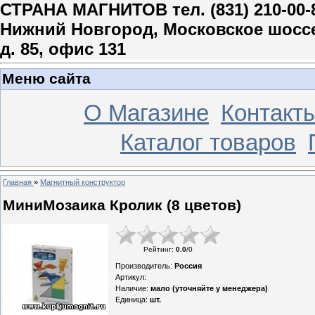
СТРАНА МАГНИТОВ тел. (831) 210-00-
Нижний Новгород, Московское шосс
д. 85, офис 131
Меню сайта
О Магазине
Контакт
Каталог товаров
Главная
»
Магнитный конструктор
МиниМозаика Кролик (8 цветов)
Рейтинг
:
0.0
/
0
Производитель
:
Россия
Артикул
:
Наличие
:
мало (уточняйте у менеджера)
Единица
:
шт.