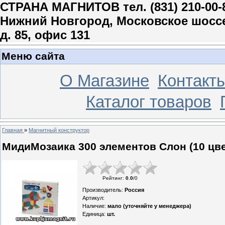
СТРАНА МАГНИТОВ тел. (831) 210-00-
Нижний Новгород, Московское шосс
д. 85, офис 131
Меню сайта
О Магазине
Контакт
Каталог товаров
Главная
»
Магнитный конструктор
МидиМозаика 300 элементов Слон (10 цв
Рейтинг
:
0.0
/
0
Производитель
:
Россия
Артикул
:
Наличие
:
мало (уточняйте у менеджера)
Единица
:
шт.