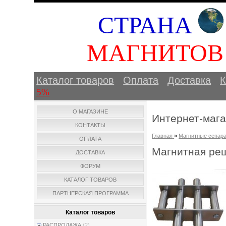
СТРАНА
МАГНИТО
Каталог товаров
Оплата
Доставка
К
5%
О МАГАЗИНЕ
Интернет-маг
КОНТАКТЫ
Главная
»
Магнитные сепара
ОПЛАТА
Магнитная реш
ДОСТАВКА
ФОРУМ
КАТАЛОГ ТОВАРОВ
ПАРТНЕРСКАЯ ПРОГРАММА
Каталог товаров
РАСПРОДАЖА
(2)