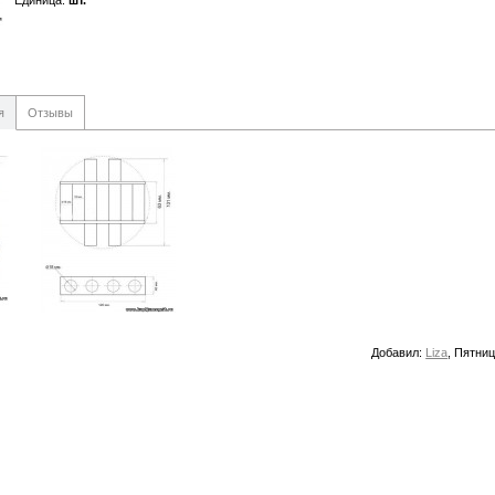
Единица
:
шт.
я
Отзывы
Добавил
:
Liza
, Пятниц