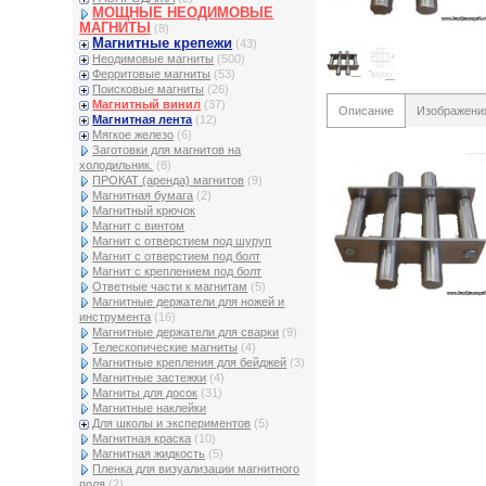
МОЩНЫЕ НЕОДИМОВЫЕ
МАГНИТЫ
(8)
Магнитные крепежи
(43)
Неодимовые магниты
(500)
Ферритовые магниты
(53)
Поисковые магниты
(26)
Магнитный винил
(37)
Описание
Изображени
Магнитная лента
(12)
Мягкое железо
(6)
Заготовки для магнитов на
холодильник.
(8)
ПРОКАТ (аренда) магнитов
(9)
Магнитная бумага
(2)
Магнитный крючок
Магнит с винтом
Магнит с отверстием под шуруп
Магнит с отверстием под болт
Магнит с креплением под болт
Ответные части к магнитам
(5)
Магнитные держатели для ножей и
инструмента
(16)
Магнитные держатели для сварки
(9)
Телескопические магниты
(4)
Магнитные крепления для бейджей
(3)
Магнитные застежки
(4)
Магниты для досок
(31)
Магнитные наклейки
Для школы и экспериментов
(5)
Магнитная краска
(10)
Магнитная жидкость
(5)
Пленка для визуализации магнитного
поля
(2)