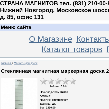
СТРАНА МАГНИТОВ тел. (831) 210-00-
Нижний Новгород, Московское шосс
д. 85, офис 131
Меню сайта
О Магазине
Контакт
Каталог товаров
Главная
»
Магниты для досок
Стеклянная магнитная маркерная доска 
Рейтинг
:
0.0
/
0
Производитель
:
Китай
Артикул
:
Наличие
:
отсутствует
Единица
:
шт.
Вес
:
1310.00