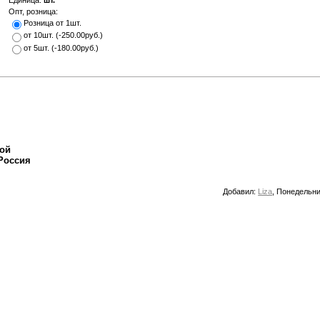
Единица
:
шт.
Опт, розница:
Розница от 1шт.
от 10шт.
(
-250.00руб.
)
от 5шт.
(
-180.00руб.
)
ой
оссия
Добавил
:
Liza
, Понедельни