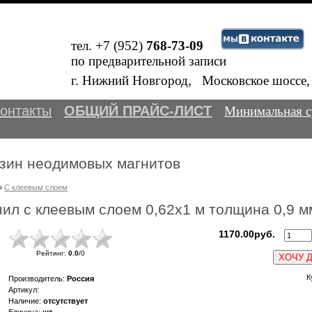
тел. +7 (952)
768-73-09
по предварительной записи
В
г. Нижний Новгород, Московское шосс
онтакты
ОБЩИЙ ПРАЙС-ЛИСТ
Минимальная с
зин неодимовых магнитов
»
С клеевым слоем
ил с клеевым слоем 0,62х1 м толщина 0,9 м
1170.00руб.
Рейтинг
:
0.0
/
0
ХОЧУ 
К
Производитель
:
Россия
Артикул
:
Наличие
:
отсутствует