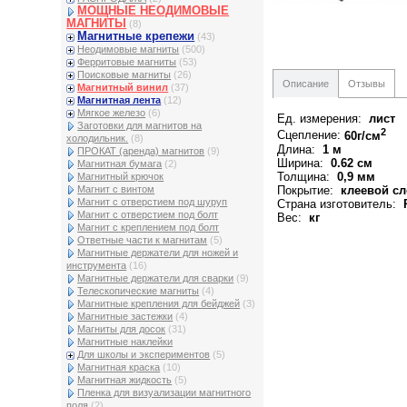
МОЩНЫЕ НЕОДИМОВЫЕ
МАГНИТЫ
(8)
Магнитные крепежи
(43)
Неодимовые магниты
(500)
Ферритовые магниты
(53)
Поисковые магниты
(26)
Описание
Отзывы
Магнитный винил
(37)
Магнитная лента
(12)
Мягкое железо
(6)
Ед. измерения:
лист
Заготовки для магнитов на
2
Сцепление:
60г/см
холодильник.
(8)
Длина:
1 м
ПРОКАТ (аренда) магнитов
(9)
Ширина:
0.62 см
Магнитная бумага
(2)
Толщина:
0,9 мм
Магнитный крючок
Покрытие:
клеевой сл
Магнит с винтом
Магнит с отверстием под шуруп
Страна изготовитель:
Р
Магнит с отверстием под болт
Вес:
кг
Магнит с креплением под болт
Ответные части к магнитам
(5)
Магнитные держатели для ножей и
инструмента
(16)
Магнитные держатели для сварки
(9)
Телескопические магниты
(4)
Магнитные крепления для бейджей
(3)
Магнитные застежки
(4)
Магниты для досок
(31)
Магнитные наклейки
Для школы и экспериментов
(5)
Магнитная краска
(10)
Магнитная жидкость
(5)
Пленка для визуализации магнитного
поля
(2)