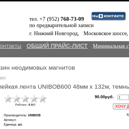
тел. +7 (952)
768-73-09
по предварительной записи
Внимание! 
В
г. Нижний Новгород, Московское шосс
онтакты
ОБЩИЙ ПРАЙС-ЛИСТ
Минимальная с
азин неодимовых магнитов
отч)
лейкая лента UNIBOB600 48мм х 132м, темн
90.00руб.
Рейтинг
:
0.0
/
0
ХОЧУ 
К
Производитель
:
UNIBOB
Артикул
:
Единица
:
шт.