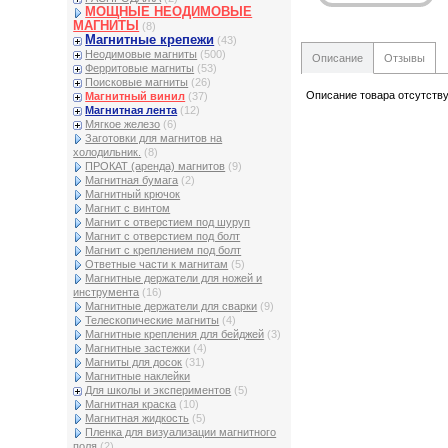
МОЩНЫЕ НЕОДИМОВЫЕ
МАГНИТЫ
(8)
Магнитные крепежи
(43)
Неодимовые магниты
(500)
Описание
Отзывы
Ферритовые магниты
(53)
Поисковые магниты
(26)
Описание товара отсутств
Магнитный винил
(37)
Магнитная лента
(12)
Мягкое железо
(6)
Заготовки для магнитов на
холодильник.
(8)
ПРОКАТ (аренда) магнитов
(9)
Магнитная бумага
(2)
Магнитный крючок
Магнит с винтом
Магнит с отверстием под шуруп
Магнит с отверстием под болт
Магнит с креплением под болт
Ответные части к магнитам
(5)
Магнитные держатели для ножей и
инструмента
(16)
Магнитные держатели для сварки
(9)
Телескопические магниты
(4)
Магнитные крепления для бейджей
(3)
Магнитные застежки
(4)
Магниты для досок
(31)
Магнитные наклейки
Для школы и экспериментов
(5)
Магнитная краска
(10)
Магнитная жидкость
(5)
Пленка для визуализации магнитного
поля
(2)