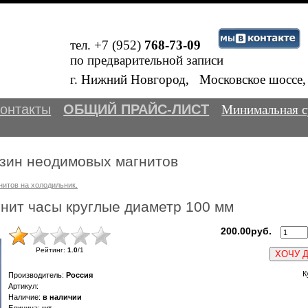
тел. +7 (952)
768-73-09
по предварительной записи
Внимание! 
В
г. Нижний Новгород, Московское шосс
онтакты
ОБЩИЙ ПРАЙС-ЛИСТ
Минимальная с
зин неодимовых магнитов
нитов на холодильник.
нит часы круглые диаметр 100 мм
200.00руб.
Рейтинг
:
1.0
/
1
ХОЧУ 
К
Производитель
:
Россия
Артикул
:
Наличие
:
в наличии