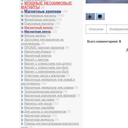
МОЩНЫЕ НЕОДИМОВЫЕ
МАГНИТЫ
(8)
Магнитные крепежи
(43)
Неодимовые магниты
(500)
Ферритовые магниты
(53)
Поисковые магниты
(26)
Магнитный винил
(37)
Описание
Изображени
Магнитная лента
(12)
Мягкое железо
(6)
Заготовки для магнитов на
Всего комментариев
:
0
холодильник.
(8)
ПРОКАТ (аренда) магнитов
(9)
Д
Магнитная бумага
(2)
Магнитный крючок
Магнит с винтом
Магнит с отверстием под шуруп
Магнит с отверстием под болт
Магнит с креплением под болт
Ответные части к магнитам
(5)
Магнитные держатели для ножей и
инструмента
(16)
Магнитные держатели для сварки
(9)
Телескопические магниты
(4)
Магнитные крепления для бейджей
(3)
Магнитные застежки
(4)
Магниты для досок
(31)
Магнитные наклейки
Для школы и экспериментов
(5)
Магнитная краска
(10)
Магнитная жидкость
(5)
Пленка для визуализации магнитного
поля
(2)