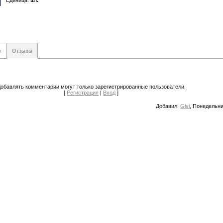
Единица
:
шт.
я
Отзывы
обавлять комментарии могут только зарегистрированные пользователи.
[
Регистрация
|
Вход
]
Добавил
:
Givi
, Понедельни