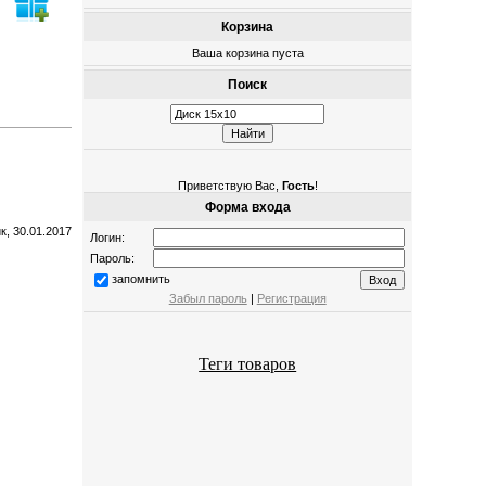
Корзина
Ваша корзина пуста
Поиск
Приветствую Вас
,
Гость
!
Форма входа
к, 30.01.2017
Логин:
Пароль:
запомнить
Забыл пароль
|
Регистрация
Теги товаров