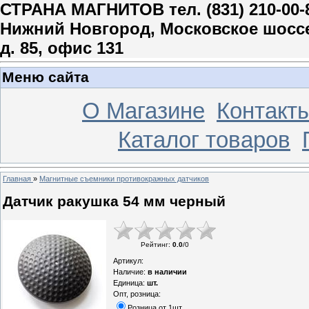
СТРАНА МАГНИТОВ тел. (831) 210-00-
Нижний Новгород, Московское шосс
д. 85, офис 131
Меню сайта
О Магазине
Контакт
Каталог товаров
Главная
»
Магнитные съемники противокражных датчиков
Датчик ракушка 54 мм черный
Рейтинг
:
0.0
/
0
Артикул
:
Наличие
:
в наличии
Единица
:
шт.
Опт, розница:
Розница от 1шт.