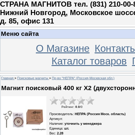
СТРАНА МАГНИТОВ тел. (831) 210-00-
Нижний Новгород, Московское шосс
д. 85, офис 131
Меню сайта
О Магазине
Контакт
Каталог товаров
Главная
»
Поисковые магниты
»
Пр-во "НЕПРА" (Россия-Москвская обл.)
Магнит поисковый 400 кг Х2 (двухсторон
Рейтинг
:
0.0
/
0
Производитель
:
НЕПРА (Россия Моск. область)
Артикул
:
Наличие
:
уточнить у менеджера
Единица
:
шт.
Вес
:
2.28